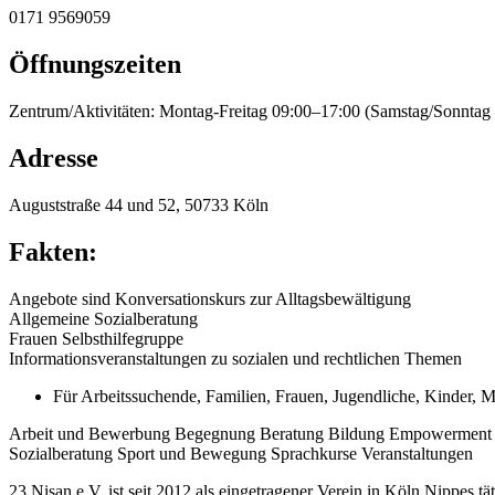
0171 9569059
Öffnungszeiten
Zentrum/Aktivitäten: Montag-Freitag 09:00–17:00 (Samstag/Sonntag 
Adresse
Auguststraße 44 und 52, 50733 Köln
Fakten:
Angebote sind Konversationskurs zur Alltagsbewältigung
Allgemeine Sozialberatung
Frauen Selbsthilfegruppe
Informationsveranstaltungen zu sozialen und rechtlichen Themen
Für
Arbeitssuchende
,
Familien
,
Frauen
,
Jugendliche
,
Kinder
,
M
Arbeit und Bewerbung
Begegnung
Beratung
Bildung
Empowerment
Sozialberatung
Sport und Bewegung
Sprachkurse
Veranstaltungen
23 Nisan e.V. ist seit 2012 als eingetragener Verein in Köln Nippes tät