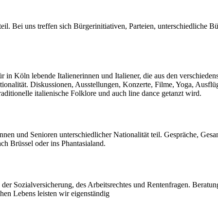
eil. Bei uns treffen sich Bürgerinitiativen, Parteien, unterschiedliche
in Köln lebende Italienerinnen und Italiener, die aus den verschiedens
ionalität. Diskussionen, Ausstellungen, Konzerte, Filme, Yoga, Ausflüge,
itionelle italienische Folklore und auch line dance getanzt wird.
n und Senioren unterschiedlicher Nationalität teil. Gespräche, Gesan
ch Brüssel oder ins Phantasialand.
r Sozialversicherung, des Arbeitsrechtes und Rentenfragen. Beratung 
en Lebens leisten wir eigenständig