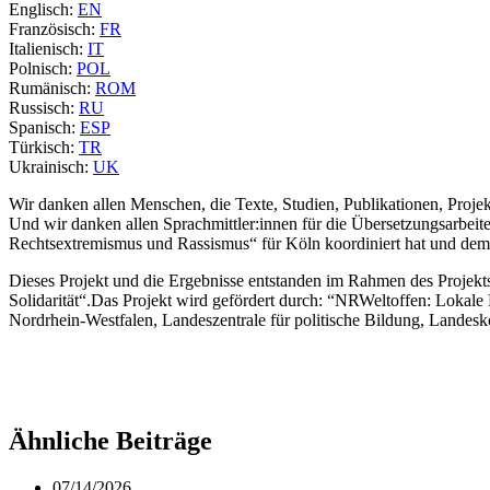
Englisch:
EN
Französisch:
FR
Italienisch:
IT
Polnisch:
POL
Rumänisch:
ROM
Russisch:
RU
Spanisch:
ESP
Türkisch:
TR
Ukrainisch:
UK
Wir danken allen Menschen, die Texte, Studien, Publikationen, Projek
Und wir danken allen Sprachmittler:innen für die Übersetzungsar
Rechtsextremismus und Rassismus“ für Köln koordiniert hat und dem
Dieses Projekt und die Ergebnisse entstanden im Rahmen des Projekts d
Solidarität“.Das Projekt wird gefördert durch: “NRWeltoffen: Loka
Nordrhein-Westfalen, Landeszentrale für politische Bildung, Landes
Ähnliche Beiträge
07/14/2026