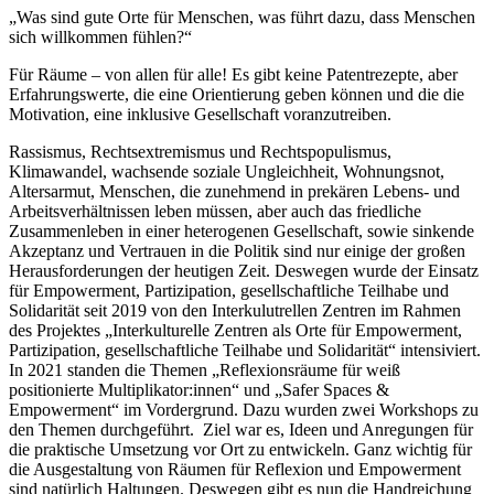
„Was sind gute Orte für Menschen, was führt dazu, dass Menschen
sich willkommen fühlen?“
Für Räume – von allen für alle! Es gibt keine Patentrezepte, aber
Erfahrungswerte, die eine Orientierung geben können und die die
Motivation, eine inklusive Gesellschaft voranzutreiben.
Rassismus, Rechtsextremismus und Rechtspopulismus,
Klimawandel, wachsende soziale Ungleichheit, Wohnungsnot,
Altersarmut, Menschen, die zunehmend in prekären Lebens- und
Arbeitsverhältnissen leben müssen, aber auch das friedliche
Zusammenleben in einer heterogenen Gesellschaft, sowie sinkende
Akzeptanz und Vertrauen in die Politik sind nur einige der großen
Herausforderungen der heutigen Zeit. Deswegen wurde der Einsatz
für Empowerment, Partizipation, gesellschaftliche Teilhabe und
Solidarität seit 2019 von den Interkulutrellen Zentren im Rahmen
des Projektes „Interkulturelle Zentren als Orte für Empowerment,
Partizipation, gesellschaftliche Teilhabe und Solidarität“ intensiviert.
In 2021 standen die Themen „Reflexionsräume für weiß
positionierte Multiplikator:innen“ und „Safer Spaces &
Empowerment“ im Vordergrund. Dazu wurden zwei Workshops zu
den Themen durchgeführt. Ziel war es, Ideen und Anregungen für
die praktische Umsetzung vor Ort zu entwickeln. Ganz wichtig für
die Ausgestaltung von Räumen für Reflexion und Empowerment
sind natürlich Haltungen. Deswegen gibt es nun die Handreichung